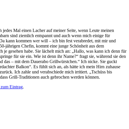
h jedes Mal einen Lacher auf meiner Seite, wenn Leute meinen
arn sind ziemlich entspannt und auch wenn mich einige für
 Da kann kommen wer will – ich bin fest verabredet, mit mir und
r 50-jährigen Chefin, kommt eine junge Schönheit aus dem
h je gesehen habe. Sie lächelt mich an: „Hallo, was kann ich denn für
ringe für sie ein. Wie ist denn ihr Name?“ fragt sie, während sie den
nd das – mit dem Dauerabo Grillwürstchen.“ Ich nicke. Sie guckt
dachter Balkon“. Es fühlt sich an, als hätte ich mein Hirn zuhause
rück. Ich zahle und verabschiede mich irritiert. „Tschüss bis
e, dass Grill-Traditionen auch gebrochen werden können.
 zum Eintrag
.