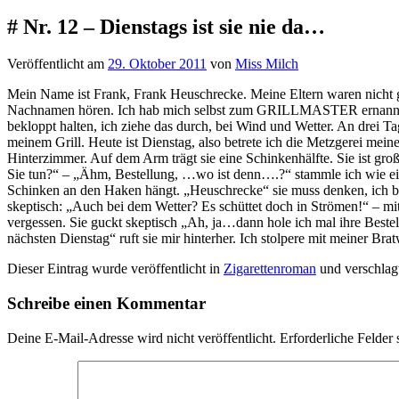
# Nr. 12 – Dienstags ist sie nie da…
Veröffentlicht am
29. Oktober 2011
von
Miss Milch
Mein Name ist Frank, Frank Heuschrecke. Meine Eltern waren nicht g
Nachnamen hören. Ich hab mich selbst zum GRILLMASTER ernannt, den
bekloppt halten, ich ziehe das durch, bei Wind und Wetter. An drei T
meinem Grill. Heute ist Dienstag, also betrete ich die Metzgerei me
Hinterzimmer. Auf dem Arm trägt sie eine Schinkenhälfte. Sie ist gro
Sie tun?“ – „Ähm, Bestellung, …wo ist denn….?“ stammle ich wie ein Vo
Schinken an den Haken hängt. „Heuschrecke“ sie muss denken, ich bin 
skeptisch: „Auch bei dem Wetter? Es schüttet doch in Strömen!“ – mit 
vergessen. Sie guckt skeptisch „Ah, ja…dann hole ich mal ihre Bestel
nächsten Dienstag“ ruft sie mir hinterher. Ich stolpere mit meiner B
Dieser Eintrag wurde veröffentlicht in
Zigarettenroman
und verschlag
Schreibe einen Kommentar
Deine E-Mail-Adresse wird nicht veröffentlicht.
Erforderliche Felder 