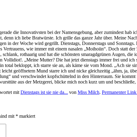
erade die Innovativsten bei der Namensgebung, aber zumindest hab ic
n ich liebe Bratwürste. Ich grille das ganze Jahr über. Meine Nachb
agen in der Woche wird gegrillt. Dienstags, Donnerstags und Sonntags.
ines Vertrauens, wie immer mit einem nasalen „Moihoiin“. Doch statt de
ß, schlank, rothaarig und hat die schönsten smaragdgrünen Augen, die ic
llidiot!. „Meine Mutter? Die hat jetzt dienstags immer frei und ich sp
total bekloppt, ich starre sie an, als käme sie vom Mond. „Ach sie si
leicht geöffnetem Mund starre ich und nicke gleichzeitig „ähm, ja, über
lung“ und verschwindet kopfschüttelnd in den Hinterraum. Sie kommt zu
ratwursttüte aus der Metzgerei, blicke mich noch kurz um und beschließ
wortet mit
Dienstags ist sie nie da...
von
Miss Milch
.
Permanenter Link
sind mit
*
markiert